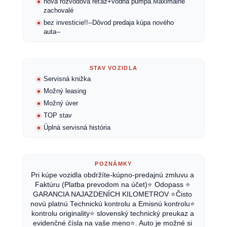
nová rozvodová reťaž+vodná pumpa.Maximalne
zachovalé
bez investicie!!--Dôvod predaja kúpa nového
auta--
STAV VOZIDLA
Servisná knižka
Možný leasing
Možný úver
TOP stav
Úplná servisná história
POZNÁMKY
Pri kúpe vozidla obdržíte-kúpno-predajnú zmluvu a 
Faktúru (Platba prevodom na účet)⭐ Odopass ⭐ 
GARANCIA NAJAZDENÍCH KILOMETROV ⭐Čisto 
novú platnú Technickú kontrolu a Emisnú kontrolu⭐ 
kontrolu originality⭐ slovenský technický preukaz a 
evidenčné čísla na vaše meno⭐. Auto je možné si 