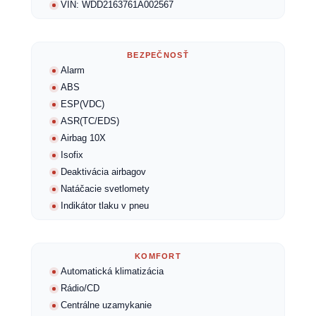
VIN: WDD2163761A002567
BEZPEČNOSŤ
Alarm
ABS
ESP(VDC)
ASR(TC/EDS)
Airbag 10X
Isofix
Deaktivácia airbagov
Natáčacie svetlomety
Indikátor tlaku v pneu
KOMFORT
Automatická klimatizácia
Rádio/CD
Centrálne uzamykanie