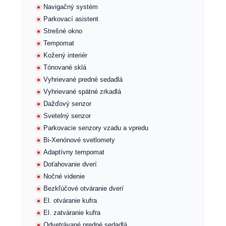
Navigačný systém
Parkovací asistent
Strešné okno
Tempomat
Kožený interiér
Tónované sklá
Vyhrievané predné sedadlá
Vyhrievané spätné zrkadlá
Dažďový senzor
Svetelný senzor
Parkovacie senzory vzadu a vpredu
Bi-Xenónové svetlomety
Adaptívny tempomat
Doťahovanie dverí
Nočné videnie
Bezkľúčové otváranie dverí
El. otváranie kufra
El. zatváranie kufra
Odvetrávané predné sedadlá