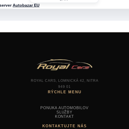
 server
Autobazar EU
ROYAL CARS, LOMNICKÁ 42, NITRA
949 01
PONUKA AUTOMOBILOV
SLUŽBY
KONTAKT
KONTAKTUJTE NÁS