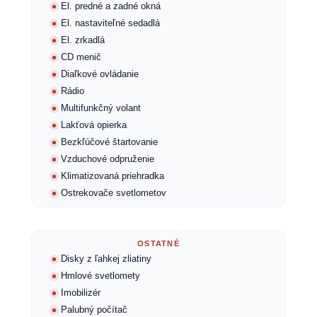
El. predné a zadné okná
El. nastaviteľné sedadlá
El. zrkadlá
CD menič
Diaľkové ovládanie
Rádio
Multifunkčný volant
Lakťová opierka
Bezkľúčové štartovanie
Vzduchové odpruženie
Klimatizovaná priehradka
Ostrekovače svetlometov
OSTATNÉ
Disky z ľahkej zliatiny
Hmlové svetlomety
Imobilizér
Palubný počítač