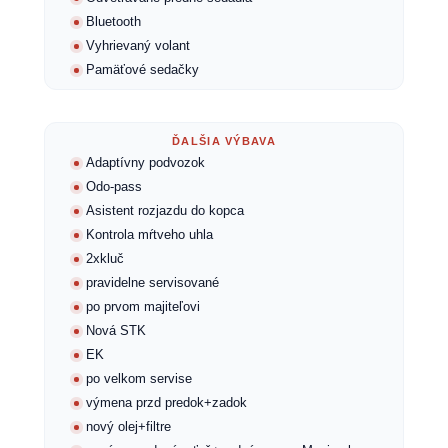
Bluetooth
Vyhrievaný volant
Pamäťové sedačky
ĎALŠIA VÝBAVA
Adaptívny podvozok
Odo-pass
Asistent rozjazdu do kopca
Kontrola mŕtveho uhla
2xkluč
pravidelne servisované
po prvom majiteľovi
Nová STK
EK
po velkom servise
výmena przd predok+zadok
nový olej+filtre