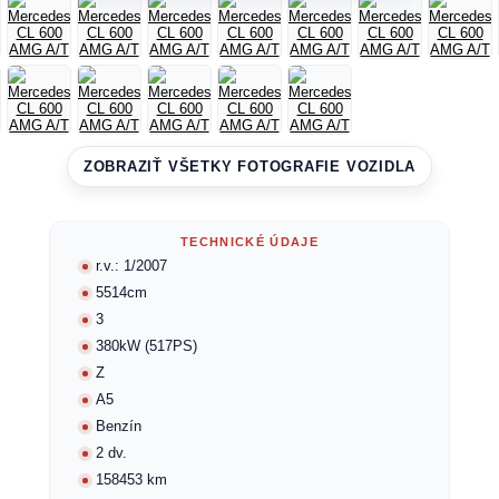
ZOBRAZIŤ VŠETKY FOTOGRAFIE VOZIDLA
TECHNICKÉ ÚDAJE
r.v.: 1/2007
5514cm
3
380kW (517PS)
Z
A5
Benzín
2 dv.
158453 km