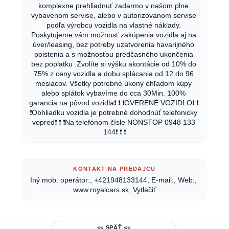
komplexne prehliadnuť zadarmo v našom plne 
vybavenom servise, alebo v autorizovanom servise 
podľa výrobcu vozidla na vlastné náklady. 
Poskytujeme vám možnosť zakúpenia vozidla aj na 
úver/leasing, bez potreby uzatvorenia havarijného 
poistenia a s možnosťou predčasného ukončenia 
bez poplatku .Zvolíte si výšku akontácie od 10% do 
75% z ceny vozidla a dobu splácania od 12 do 96 
mesiacov. Všetky potrebné úkony ohľadom kúpy 
alebo splátok vybavíme do cca 30Min. 100% 
garancia na pôvod vozidla❗ ❗ ❗OVERENÉ VOZIDLO❗ ❗ 
❗Obhliadku vozidla je potrebné dohodnúť telefonicky 
vopred❗ ❗ ❗Na telefónom čísle NONSTOP 0948 133 
144❗ ❗ ❗
KONTAKT NA PREDAJCU
Iný mob. operátor:, +421948133144, E-mail:, Web:, 
www.royalcars.sk, Vytlačiť
<< SPÄŤ <<